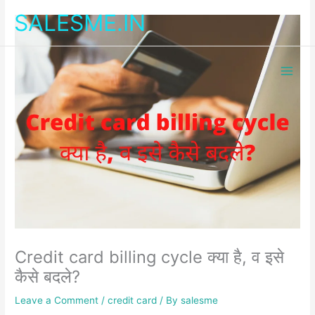
Skip
SALESME.IN
to
content
Credit card billing cycle क्या है, व इसे
कैसे बदले?
Leave a Comment
/
credit card
/ By
salesme