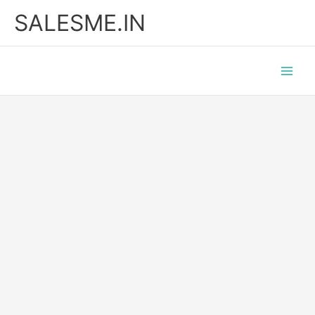
Skip
SALESME.IN
to
content