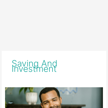
Saving And
Investment
RBI
के
नए
क्रेडिट