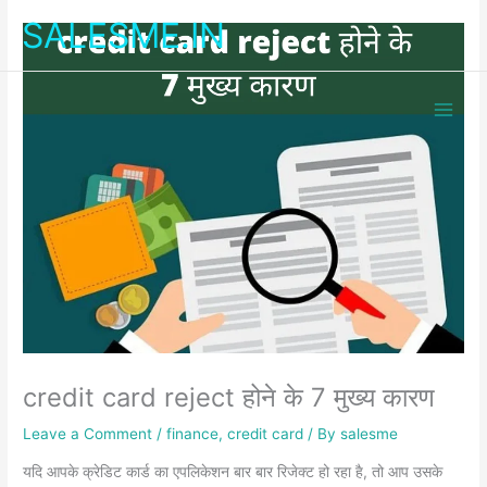
Skip
SALESME.IN
to
content
credit card reject होने के 7 मुख्य कारण
Leave a Comment
/
finance
,
credit card
/ By
salesme
यदि आपके क्रेडिट कार्ड का एपलिकेशन बार बार रिजेक्ट हो रहा है, तो आप उसके